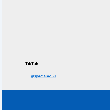
TikTok
@specialed50